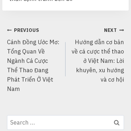
POST
PREVIOUS
NEXT
NAVIGATION
Cánh Đồng Ước Mơ:
Hướng dẫn cơ bản
Tổng Quan Về
về cá cược thể thao
Ngành Cá Cược
ở Việt Nam: Lời
Thể Thao Đang
khuyên, xu hướng
Phát Triển Ở Việt
và cơ hội
Nam
Search
for: