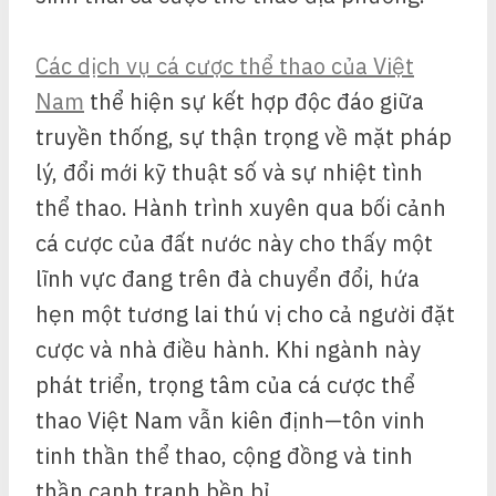
Các dịch vụ cá cược thể thao của Việt
Nam
thể hiện sự kết hợp độc đáo giữa
truyền thống, sự thận trọng về mặt pháp
lý, đổi mới kỹ thuật số và sự nhiệt tình
thể thao. Hành trình xuyên qua bối cảnh
cá cược của đất nước này cho thấy một
lĩnh vực đang trên đà chuyển đổi, hứa
hẹn một tương lai thú vị cho cả người đặt
cược và nhà điều hành. Khi ngành này
phát triển, trọng tâm của cá cược thể
thao Việt Nam vẫn kiên định—tôn vinh
tinh thần thể thao, cộng đồng và tinh
thần cạnh tranh bền bỉ.