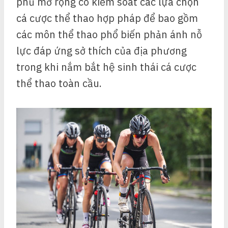
phủ mở rộng có kiểm soát các lựa chọn
cá cược thể thao hợp pháp để bao gồm
các môn thể thao phổ biến phản ánh nỗ
lực đáp ứng sở thích của địa phương
trong khi nắm bắt hệ sinh thái cá cược
thể thao toàn cầu.