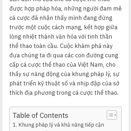
được hợp pháp hóa, những người đam mê
cá cược đã nhận thấy mình đang đứng
trước một cuộc cách mạng, kết hợp giữa
lòng nhiệt thành văn hóa với tinh thần
thể thao toàn cầu. Cuộc khám phá này
đưa chúng ta đi qua các con đường cung
cấp cá cược thể thao của Việt Nam, cho
thấy sự năng động của khung pháp lý, sự
phát triển kỹ thuật số và nhịp đập của sở
thích địa phương trong cá cược thể thao.
Table of Contents
Khung pháp lý và khả năng tiếp cận