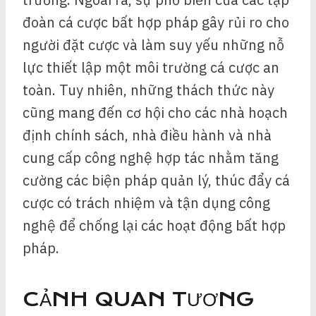
đoàn cá cược bất hợp pháp gây rủi ro cho
người đặt cược và làm suy yếu những nỗ
lực thiết lập một môi trường cá cược an
toàn. Tuy nhiên, những thách thức này
cũng mang đến cơ hội cho các nhà hoạch
định chính sách, nhà điều hành và nhà
cung cấp công nghệ hợp tác nhằm tăng
cường các biện pháp quản lý, thúc đẩy cá
cược có trách nhiệm và tận dụng công
nghệ để chống lại các hoạt động bất hợp
pháp.
CẢNH QUAN TƯƠNG