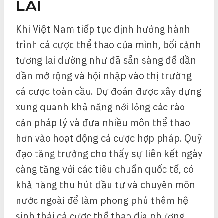
LAI
Khi Việt Nam tiếp tục định hướng hành
trình cá cược thể thao của mình, bối cảnh
tương lai dường như đã sẵn sàng để dần
dần mở rộng và hội nhập vào thị trường
cá cược toàn cầu. Dự đoán được xây dựng
xung quanh khả năng nới lỏng các rào
cản pháp lý và đưa nhiều môn thể thao
hơn vào hoạt động cá cược hợp pháp. Quỹ
đạo tăng trưởng cho thấy sự liên kết ngày
càng tăng với các tiêu chuẩn quốc tế, có
khả năng thu hút đầu tư và chuyên môn
nước ngoài để làm phong phú thêm hệ
sinh thái cá cược thể thao địa phương.