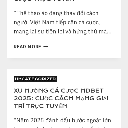
2025
“Thể thao ảo đang thay đổi cách
người Việt Nam tiếp cận cá cược,
mang lại sự tiện lợi và hứng thú mà…
THỂ
READ MORE
THAO
ẢO
SO79
CÁCH
UNCATEGORIZED
MẠNG
HÓA
XU HƯỚNG CÁ CƯỢC HDBET
TRẢI
2025: CUỘC CÁCH MẠNG GIẢI
NGHIỆM
TRÍ TRỰC TUYẾN
CÁ
CƯỢC
“Năm 2025 đánh dấu bước ngoặt lớn
TRỰC