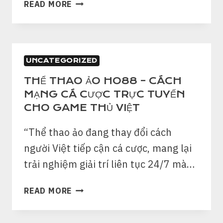
XU
READ MORE
HƯỚNG
CÁ
CƯỢC
SUT88
UNCATEGORIZED
NĂM
2025
THỂ THAO ẢO HO88 – CÁCH
–
MẠNG CÁ CƯỢC TRỰC TUYẾN
KỶ
CHO GAME THỦ VIỆT
NGUYÊN
MỚI
“Thể thao ảo đang thay đổi cách
CỦA
người Việt tiếp cận cá cược, mang lại
CÔNG
trải nghiệm giải trí liên tục 24/7 mà…
NGHỆ
THỂ
READ MORE
THAO
ẢO